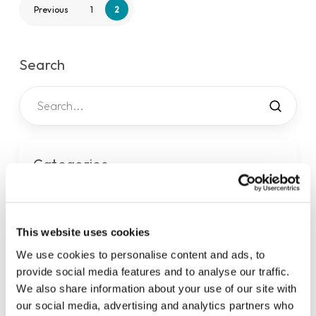
Previous
1
2
Search
Categories
Algemeen
3
Annulering
3
This website uses cookies
Betaling
10
Compliance
We use cookies to personalise content and ads, to
3
provide social media features and to analyse our traffic.
Diensten
13
We also share information about your use of our site with
Klantenservice
2
our social media, advertising and analytics partners who
Legaal
4