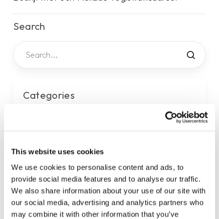
Search
Categories
Algemeen
3
Annulering
3
Betaling
10
This website uses cookies
Compliance
3
We use cookies to personalise content and ads, to
Diensten
13
provide social media features and to analyse our traffic.
Klantenservice
2
We also share information about your use of our site with
Legaal
4
our social media, advertising and analytics partners who
Overeenkomst
8
may combine it with other information that you’ve