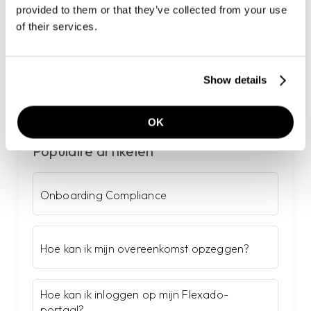
provided to them or that they’ve collected from your use
Post
9
of their services.
Privacy
2
Telefonie
4
Verkoop
1
Show details
OK
Populaire artikelen
Onboarding Compliance
Hoe kan ik mijn overeenkomst opzeggen?
Hoe kan ik inloggen op mijn Flexado-
portaal?