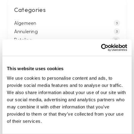
Categories
Algemeen
3
Annulering
3
Betaling
10
Compliance
3
Diensten
13
Klantenservice
2
This website uses cookies
Legaal
4
We use cookies to personalise content and ads, to
Overeenkomst
8
provide social media features and to analyse our traffic.
Post
9
We also share information about your use of our site with
Privacy
2
our social media, advertising and analytics partners who
Telefonie
may combine it with other information that you’ve
4
provided to them or that they’ve collected from your use
Verkoop
1
of their services.