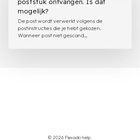
poststuk ontvangen. Is dat
één
mogelijk?
specifiek
De post wordt verwerkt volgens de
poststuk
postinstructies die je hebt gekozen.
ontvangen.
Wanneer post niet gescand…
Is
dat
mogelijk?
© 2026 Flexado help.