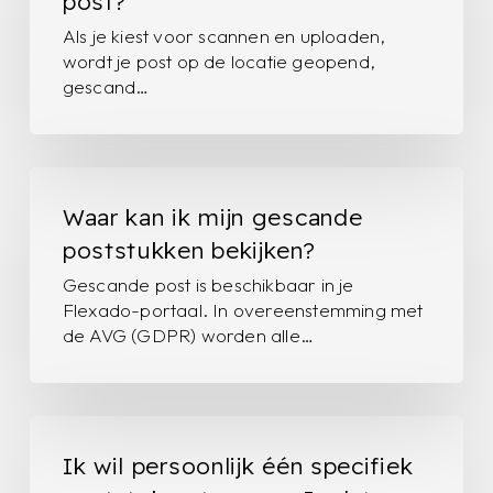
post?
scannen
Als je kiest voor scannen en uploaden,
van
wordt je post op de locatie geopend,
post?
gescand…
Waar
kan
Waar kan ik mijn gescande
ik
poststukken bekijken?
mijn
Gescande post is beschikbaar in je
gescande
Flexado-portaal. In overeenstemming met
poststukken
de AVG (GDPR) worden alle…
bekijken?
Ik
wil
Ik wil persoonlijk één specifiek
persoonlijk